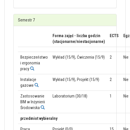
Semestr 7
Forma zajęć - liczba godzin
ECTS
Egz
(stacjonarne/niestacjonarne)
Bezpieczeństwo
Wykład (15/9), Ćwiczenia (15/9)
2
Nie
i ergonomia
pracy
Instalacje
Wykład (15/9), Projekt (15/9)
2
Nie
gazowe
Zastosowanie
Laboratorium (30/18)
1
Nie
BIM w Inżynierii
Środowiska
przedmiot wybieralny
Praca
Projekt (0/0)
15
Nie