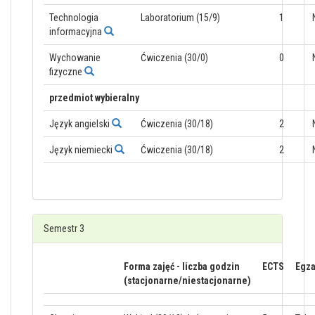
Technologia
Laboratorium (15/9)
1
informacyjna
Wychowanie
Ćwiczenia (30/0)
0
fizyczne
przedmiot wybieralny
Język angielski
Ćwiczenia (30/18)
2
Język niemiecki
Ćwiczenia (30/18)
2
Semestr 3
Forma zajęć - liczba godzin
ECTS
Egz
(stacjonarne/niestacjonarne)