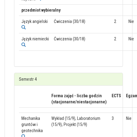
przedmiot wybieralny
Język angielski
Ćwiczenia (30/18)
2
Nie
Język niemiecki
Ćwiczenia (30/18)
2
Nie
Semestr 4
Forma zajęć - liczba godzin
ECTS
Egza
(stacjonarne/niestacjonarne)
Mechanika
Wykład (15/9), Laboratorium
3
Nie
gruntów i
(15/9), Projekt (15/9)
geotechnika