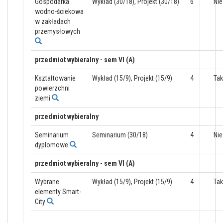
Gospodarka
Wykład (30/18), Projekt (30/18)
6
Nie
wodno-ściekowa
w zakładach
przemysłowych
przedmiot wybieralny - sem VI (A)
Kształtowanie
Wykład (15/9), Projekt (15/9)
4
Tak
powierzchni
ziemi
przedmiot wybieralny
Seminarium
Seminarium (30/18)
4
Nie
dyplomowe
przedmiot wybieralny - sem VI (A)
Wybrane
Wykład (15/9), Projekt (15/9)
4
Tak
elementy Smart-
City