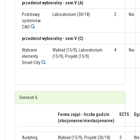
przedmiot wybieralny - sem V (A)
Podstawy
Laboratorium (30/18)
2
Nie
systemów
CAD
przedmiot wybieralny - sem V (C)
Wybrane
Wykład (15/9), Laboratorium
4
Nie
elementy
(15/9), Projekt (15/9)
Smart-City
Semestr 6
Forma zajęć - liczba godzin
ECTS
Eg
(stacjonarne/niestacjonarne)
Audyting
Wykład (15/9), Projekt (30/18)
3
Nie