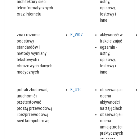
architektury sieci
ustny,
teleinformatycznych
opisowy,
oraz Internetu
testowy i
inne
zna i rozumie
K_W07
aktywność w
podstawy
trakcie zajęć
standardów i
egzamin -
metody wymiany
ustny,
tekstowych i
opisowy,
obrazowych danych
testowy i
medycznych
inne
potrafi zbudowad,
K_U10
obserwacja i
uruchomić i
ocena
przetestować
aktywności
prostą przewodową
na zajęciach
i bezprzewodową
obserwacje i
sied komputerową
ocena
umiejętności
praktycznych