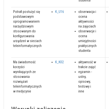
studenta
Potrafi posłużyć się
K_U16
obserwacja i
podstawowym
ocena
oprogramowaniem
aktywności
narzędziowym
na zajęciach
stosowanym do
obserwacje i
konfigurowania
ocena
urządzeń w sieciach
umiejętności
teleinformatycznych
praktycznych
studenta
Ma świadomość
K_K02
aktywność w
korzyści
trakcie zajęć
wynikających ze
egzamin -
stosowania
ustny,
rozwiązań
opisowy,
teleinformatycznych
testowy i
w medycynie
inne