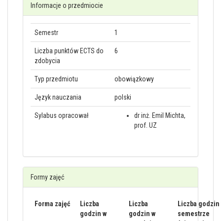
Informacje o przedmiocie
Semestr
1
Liczba punktów ECTS do
6
zdobycia
Typ przedmiotu
obowiązkowy
Język nauczania
polski
Sylabus opracował
dr inż. Emil Michta,
prof. UZ
Formy zajęć
Forma zajęć
Liczba
Liczba
Liczba godzin
godzin w
godzin w
semestrze