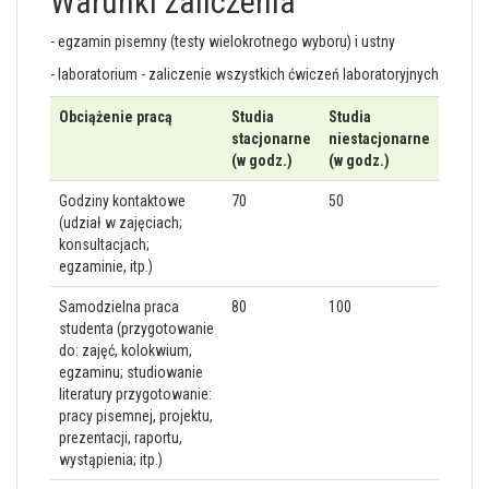
Warunki zaliczenia
- egzamin pisemny (testy wielokrotnego wyboru) i ustny
- laboratorium - zaliczenie wszystkich ćwiczeń laboratoryjnych
Obciążenie pracą
Studia
Studia
stacjonarne
niestacjonarne
(w godz.)
(w godz.)
Godziny kontaktowe
70
50
(udział w zajęciach;
konsultacjach;
egzaminie, itp.)
Samodzielna praca
80
100
studenta (przygotowanie
do: zajęć, kolokwium,
egzaminu; studiowanie
literatury przygotowanie:
pracy pisemnej, projektu,
prezentacji, raportu,
wystąpienia; itp.)