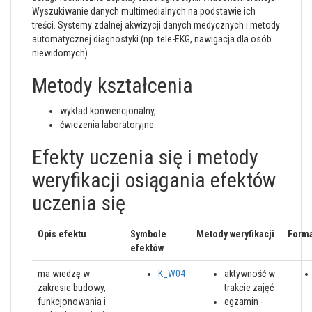
Wyszukiwanie danych multimedialnych na podstawie ich
treści. Systemy zdalnej akwizycji danych medycznych i metody
automatycznej diagnostyki (np. tele-EKG, nawigacja dla osób
niewidomych).
Metody kształcenia
wykład konwencjonalny,
ćwiczenia laboratoryjne.
Efekty uczenia się i metody
weryfikacji osiągania efektów
uczenia się
Opis efektu
Symbole
Metody weryfikacji
Forma
efektów
ma wiedzę w
K_W04
aktywność w
zakresie budowy,
trakcie zajęć
funkcjonowania i
egzamin -