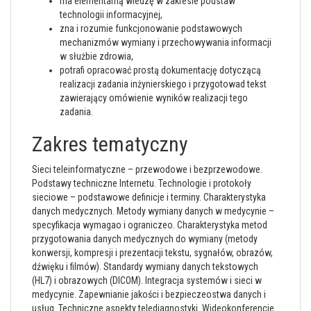
ma elementarną wiedzę w zakresie podstaw
technologii informacyjnej,
zna i rozumie funkcjonowanie podstawowych
mechanizmów wymiany i przechowywania informacji
w służbie zdrowia,
potrafi opracować prostą dokumentację dotyczącą
realizacji zadania inżynierskiego i przygotowad tekst
zawierający omówienie wyników realizacji tego
zadania.
Zakres tematyczny
Sieci teleinformatyczne – przewodowe i bezprzewodowe.
Podstawy techniczne Internetu. Technologie i protokoły
sieciowe – podstawowe definicje i terminy. Charakterystyka
danych medycznych. Metody wymiany danych w medycynie –
specyfikacja wymagao i ograniczeo. Charakterystyka metod
przygotowania danych medycznych do wymiany (metody
konwersji, kompresji i prezentacji tekstu, sygnałów, obrazów,
dźwięku i filmów). Standardy wymiany danych tekstowych
(HL7) i obrazowych (DICOM). Integracja systemów i sieci w
medycynie. Zapewnianie jakości i bezpieczeostwa danych i
usług. Techniczne aspekty telediagnostyki. Wideokonferencje.