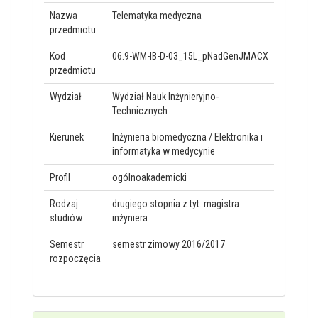
Nazwa
Telematyka medyczna
przedmiotu
Kod
06.9-WM-IB-D-03_15L_pNadGenJMACX
przedmiotu
Wydział
Wydział Nauk Inżynieryjno-
Technicznych
Kierunek
Inżynieria biomedyczna / Elektronika i
informatyka w medycynie
Profil
ogólnoakademicki
Rodzaj
drugiego stopnia z tyt. magistra
studiów
inżyniera
Semestr
semestr zimowy 2016/2017
rozpoczęcia