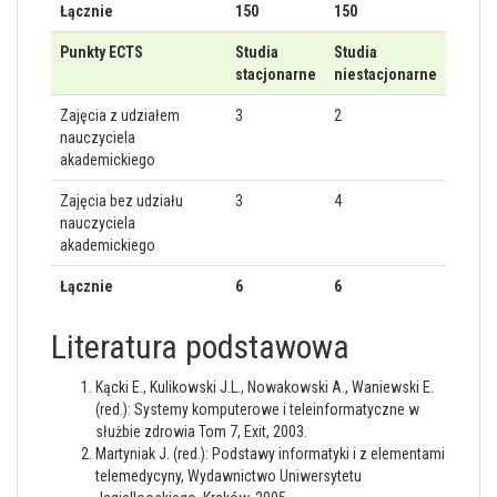
Łącznie
150
150
Punkty ECTS
Studia
Studia
stacjonarne
niestacjonarne
Zajęcia z udziałem
3
2
nauczyciela
akademickiego
Zajęcia bez udziału
3
4
nauczyciela
akademickiego
Łącznie
6
6
Literatura podstawowa
Kącki E., Kulikowski J.L., Nowakowski A., Waniewski E.
(red.): Systemy komputerowe i teleinformatyczne w
służbie zdrowia Tom 7, Exit, 2003.
Martyniak J. (red.): Podstawy informatyki i z elementami
telemedycyny, Wydawnictwo Uniwersytetu