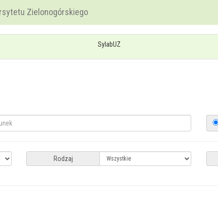
rsytetu Zielonogórskiego
SylabUZ
Rodzaj