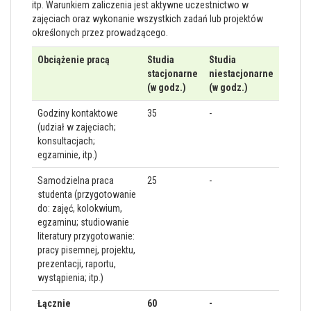
itp. Warunkiem zaliczenia jest aktywne uczestnictwo w
zajęciach oraz wykonanie wszystkich zadań lub projektów
określonych przez prowadzącego.
Obciążenie pracą
Studia
Studia
stacjonarne
niestacjonarne
(w godz.)
(w godz.)
Godziny kontaktowe
35
-
(udział w zajęciach;
konsultacjach;
egzaminie, itp.)
Samodzielna praca
25
-
studenta (przygotowanie
do: zajęć, kolokwium,
egzaminu; studiowanie
literatury przygotowanie:
pracy pisemnej, projektu,
prezentacji, raportu,
wystąpienia; itp.)
Łącznie
60
-