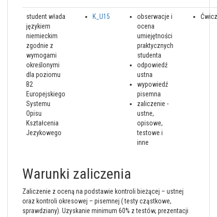
student włada
K_U15
obserwacje i
Ćwicz
językiem
ocena
niemieckim
umiejętności
zgodnie z
praktycznych
wymogami
studenta
określonymi
odpowiedź
dla poziomu
ustna
B2
wypowiedź
Europejskiego
pisemna
Systemu
zaliczenie -
Opisu
ustne,
Kształcenia
opisowe,
Jezykowego
testowe i
inne
Warunki zaliczenia
Zaliczenie z oceną na podstawie kontroli bieżącej – ustnej
oraz kontroli okresowej – pisemnej ( testy cząstkowe,
sprawdziany). Uzyskanie minimum 60% z testów, prezentacji