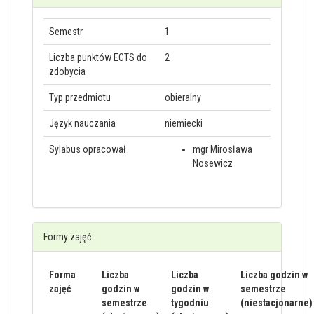
Semestr
1
Liczba punktów ECTS do
2
zdobycia
Typ przedmiotu
obieralny
Język nauczania
niemiecki
Sylabus opracował
mgr Mirosława
Nosewicz
Formy zajęć
Forma
Liczba
Liczba
Liczba godzin w
zajęć
godzin w
godzin w
semestrze
semestrze
tygodniu
(niestacjonarne)