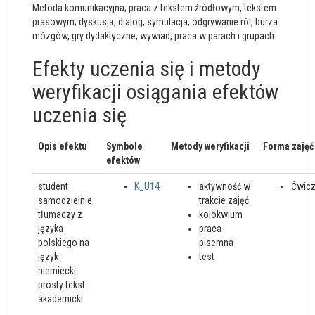
Metoda komunikacyjna; praca z tekstem źródłowym, tekstem
prasowym; dyskusja, dialog, symulacja, odgrywanie ról, burza
mózgów, gry dydaktyczne, wywiad, praca w parach i grupach.
Efekty uczenia się i metody
weryfikacji osiągania efektów
uczenia się
Opis efektu
Symbole
Metody weryfikacji
Forma zajęć
efektów
student
K_U14
aktywność w
Ćwicz
samodzielnie
trakcie zajęć
tłumaczy z
kolokwium
języka
praca
polskiego na
pisemna
język
test
niemiecki
prosty tekst
akademicki