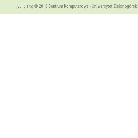
© 2016 Centrum Komputerowe - Uniwersytet Zielonogórski
(Build 175)