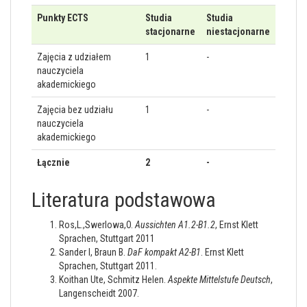
Punkty ECTS
Studia
Studia
stacjonarne
niestacjonarne
Zajęcia z udziałem
1
-
nauczyciela
akademickiego
Zajęcia bez udziału
1
-
nauczyciela
akademickiego
Łącznie
2
-
Literatura podstawowa
Ros,L.,Swerlowa,O.
Aussichten A1.2-B1.2
, Ernst Klett
Sprachen, Stuttgart 2011
Sander I, Braun B.
DaF kompakt A2-B1
. Ernst Klett
Sprachen, Stuttgart 2011.
Koithan Ute, Schmitz Helen.
Aspekte Mittelstufe Deutsch
,
Langenscheidt 2007.