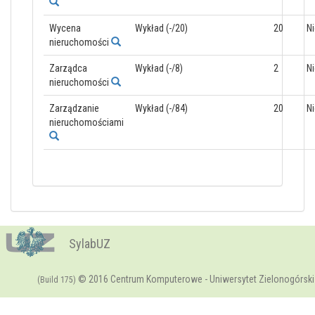
Wycena
Wykład (-/20)
20
Ni
nieruchomości
Zarządca
Wykład (-/8)
2
Ni
nieruchomości
Zarządzanie
Wykład (-/84)
20
Ni
nieruchomościami
SylabUZ
© 2016 Centrum Komputerowe - Uniwersytet Zielonogórski
(Build 175)