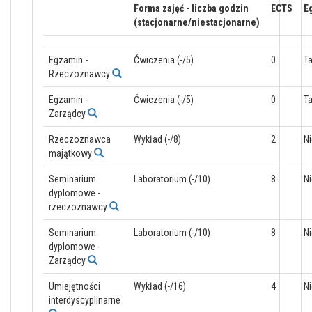
Forma zajęć - liczba godzin
ECTS
E
(stacjonarne/niestacjonarne)
Egzamin -
Ćwiczenia (-/5)
0
T
Rzeczoznawcy
Egzamin -
Ćwiczenia (-/5)
0
T
Zarządcy
Rzeczoznawca
Wykład (-/8)
2
Ni
majątkowy
Seminarium
Laboratorium (-/10)
8
Ni
dyplomowe -
rzeczoznawcy
Seminarium
Laboratorium (-/10)
8
Ni
dyplomowe -
Zarządcy
Umiejętności
Wykład (-/16)
4
Ni
interdyscyplinarne